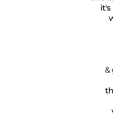
it'
w
& 
t